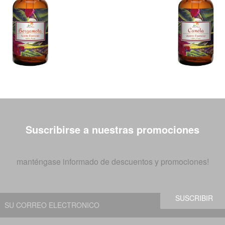
Suscribirse a nuestras promociones
manténgase informado de descuentos y promociones!